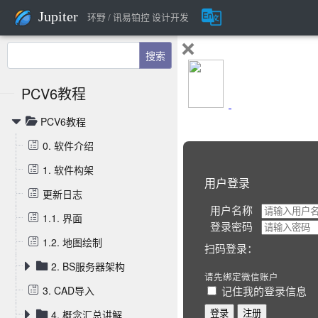
Jupiter
环野 / 讯易铂控 设计开发