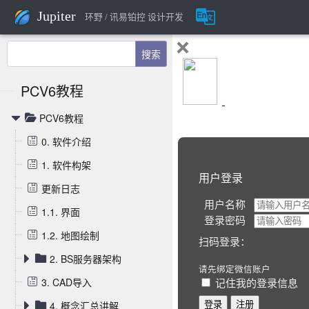
Jupiter
环野 / 讯易铂控 设计开发