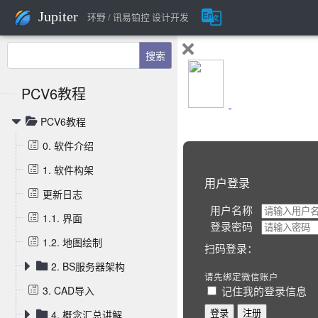
Jupiter
环野 / 讯易铂控 设计开发