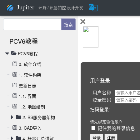
Jupiter
环野 / 讯易铂控 设计开发