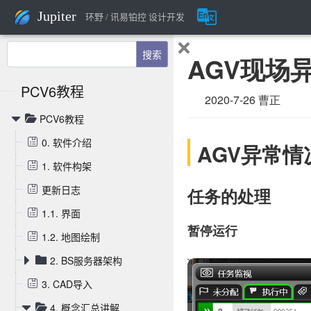
Jupiter
环野 / 讯易铂控 设计开发