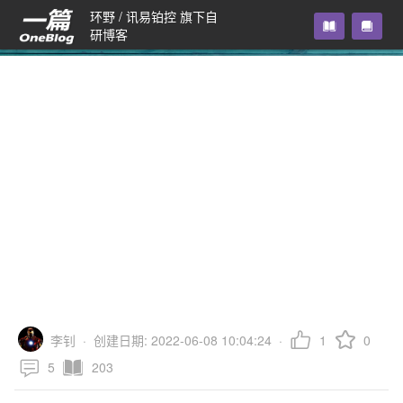
环野 / 讯易铂控 旗下自
研博客
现场实战经验分享
现场调试
李钊
·
创建日期: 2022-06-08 10:04:24
·
1
0
5
203