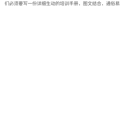
们必须要写一份详细生动的培训手册，图文结合，通俗易
懂，千万不要有太多的文字描述，换做是你，你也不愿意去
读，当下快节奏的生活方式，很少有人愿意静下心来去阅
读，知识已经碎片化了，我认为这是一个不好的现象，扯的
有些远了，我们要用最短的文字，大量的图片去将一件事情
描述清楚，有时候会很考验语文功底，对于做技术的理工男
是有些挑战的
，培训的好坏以及程序的容错率大小关
乎到你后期的维护工作量，这一点是需要我们去认真考虑
的，今天就说到这里吧，有些东西一时半会想不起来了，后
面有什么新的想法了我再继续更新......
转载本博客任意文章，必须在开头部分明显位置注明引用自本博
客，否则将视为严重侵权！
评论信息 :